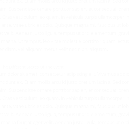
tincidunt ex. Etiam mollis arcu id justo pretium lacinia. Sed c
enim. Suspendisse ornare porttitor sapien, et consequat lore
ras vestibulum leo quam, in vehicula turpis ullamcorper i
s ante, vitae ultricies odio. Quisque magna mi, faucibus ut lobo
et velit. Aenean justo ligula, tempus ut orci elementum, grav
agna. Ut tempus, leo vitae molestie porttitor, quam lectu
r diam, vel aliquam metus velit nec nibh. aliquam.
 The Different Stages Of The Event
m dolor sit amet, consectetur adipiscing elit. Vivamus ac d
tincidunt ex. Etiam mollis arcu id justo pretium lacinia. Sed c
enim. Suspendisse ornare porttitor sapien, et consequat lore
ras vestibulum leo quam, in vehicula turpis ullamcorper i
s ante, vitae ultricies odio. Quisque magna mi, faucibus ut lobo
et velit. Aenean justo ligula, tempus ut orci elementum, grav
agna feugiat eget velit. Aenean justo ligula, tempus ut orci