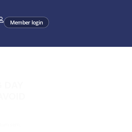
rt
Member login
 DAY
AVOID
ictum sem,