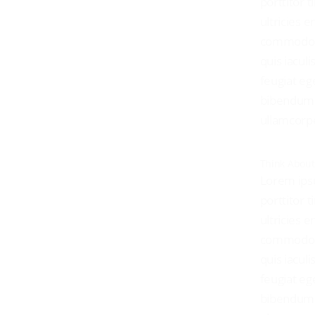
porttitor 
ultricies 
commodo. C
quis iaculi
feugiat eg
bibendum m
ullamcorpe
Think About
Lorem ipsu
porttitor 
ultricies 
commodo. C
quis iaculi
feugiat eg
bibendum m