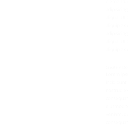
elementum
adipisicin
aliqua. Ut
aliquip e
adipisicin
aliqua. Ut
aliquip e
Create A Do-
Lorem ipsu
incididunt
nostrud ex
consequat.
eiusmod te
veniam, qu
consequat