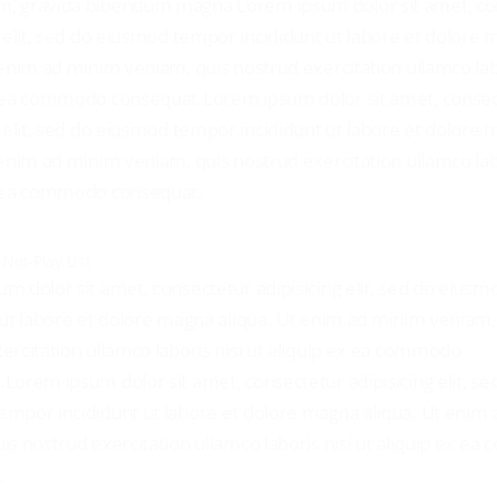
, gravida bibendum magna Lorem ipsum dolor sit amet, co
g elit, sed do eiusmod tempor incididunt ut labore et dolore
 enim ad minim veniam, quis nostrud exercitation ullamco labo
x ea commodo consequat.Lorem ipsum dolor sit amet, conse
g elit, sed do eiusmod tempor incididunt ut labore et dolore
 enim ad minim veniam, quis nostrud exercitation ullamco labo
x ea commodo consequat.
Not-Play List
m dolor sit amet, consectetur adipisicing elit, sed do eius
 ut labore et dolore magna aliqua. Ut enim ad minim veniam,
ercitation ullamco laboris nisi ut aliquip ex ea commodo
Lorem ipsum dolor sit amet, consectetur adipisicing elit, se
mpor incididunt ut labore et dolore magna aliqua. Ut enim
is nostrud exercitation ullamco laboris nisi ut aliquip ex e
.