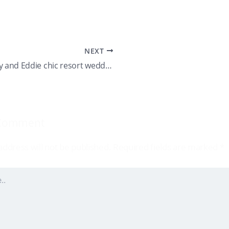
NEXT
Ashley and Eddie chic resort wedding
 Comment
address will not be published.
Required fields are marked
*