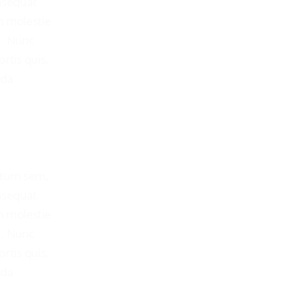
onsequat
m molestie
n. Nunc
rtis quis,
ida
s
ictum sem,
onsequat
m molestie
n. Nunc
rtis quis,
ida