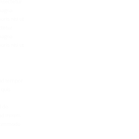
nsectetur
 magna
ris nisi ut
ctetur
 magna
ris nisi ut
mod tempor
 quis
d do
 ad minim
a commodo